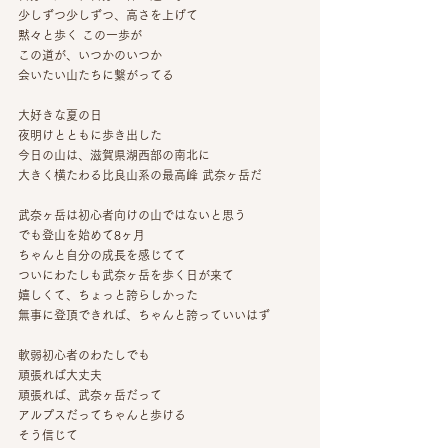
少しずつ少しずつ、高さを上げて
黙々と歩く この一歩が
この道が、いつかのいつか
会いたい山たちに繋がってる
大好きな夏の日
夜明けとともに歩き出した
今日の山は、滋賀県湖西部の南北に
大きく横たわる比良山系の最高峰 武奈ヶ岳だ
武奈ヶ岳は初心者向けの山ではないと思う
でも登山を始めて8ヶ月
ちゃんと自分の成長を感じてて
ついにわたしも武奈ヶ岳を歩く日が来て
嬉しくて、ちょっと誇らしかった
無事に登頂できれば、ちゃんと誇っていいはず
軟弱初心者のわたしでも
頑張れば大丈夫
頑張れば、武奈ヶ岳だって
アルプスだってちゃんと歩ける
そう信じて