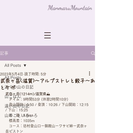
ManmaruMountain
記事
All Posts
2023年5月4日
読了時間: 5分
All Posts
武奈ヶ岳(滋賀)〜アルプストレと餃子〜あ
近くの山の日記
とケガ
武奈ヶ岳(1214m)/滋賀県
⛰
山ごはん
　タイム：9時間53分 (休憩2時間10分) 
　登山開始：5:50 / 登頂：10:26 / 下山開始：12:15 
遠い山の日記
/ 下山：15:25
山のこといろいろ
　距　離：8.5km
　標高差：1035m
　コース：坊村登山口ー御殿山ーワサビ峠ー武奈ヶ
岳ピストン