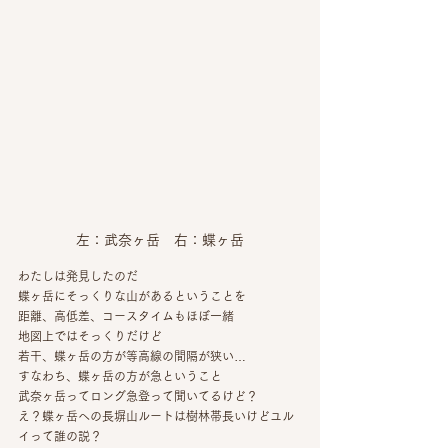
左：武奈ヶ岳　右：蝶ヶ岳
わたしは発見したのだ
蝶ヶ岳にそっくりな山があるということを
距離、高低差、コースタイムもほぼ一緒
地図上ではそっくりだけど
若干、蝶ヶ岳の方が等高線の間隔が狭い…
すなわち、蝶ヶ岳の方が急ということ
武奈ヶ岳ってロング急登って聞いてるけど？
え？蝶ヶ岳への長塀山ルートは樹林帯長いけどユル
イって誰の説？