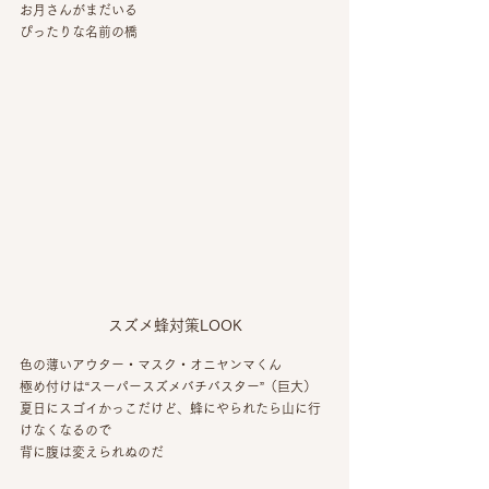
お月さんがまだいる
ぴったりな名前の橋
スズメ蜂対策LOOK
色の薄いアウター・マスク・オニヤンマくん
極め付けは“スーパースズメバチバスター”（巨大）
夏日にスゴイかっこだけど、蜂にやられたら山に行
けなくなるので
背に腹は変えられぬのだ