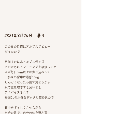
2021年8月26日　曇り
この夏の目標はアルプスデビュー
だったので
目指すのは北アルプス蝶ヶ岳
そのためにトレーニングを頑張ってた
ほぼ毎日5km以上は走り込みして
山歩きの背中は最低10kg
しんどくなったら山で流せるから
水で重量増やすと良いよと
アドバイスされて
毎回2Lの水分をザックに詰め込んで
背中をずっしりさせながら
自分の足で、自分の体を運ぶ事