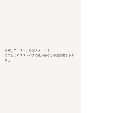
御殿山コースへ、登山スタート！
この近くにスズメバチの巣があるとの注意書きもあ
り〼