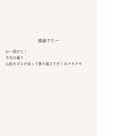
稜線でたー
わー開けた！
今日は曇り
山肌をガスが走って乗り越えて行くのドキドキ