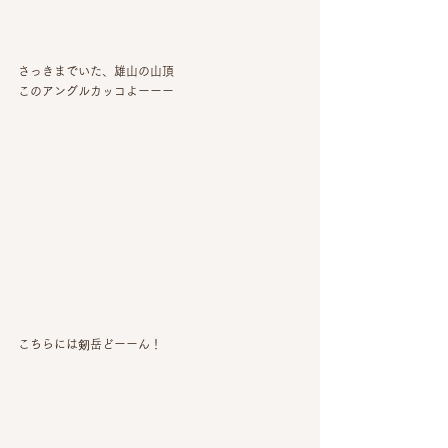
さっきまでいた、雄山の山頂
このアングルカッコよーーー
こちらには剱岳どーーん！