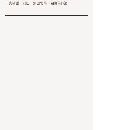
ー真砂岳ー別山ー別山北峰ー剱御前(泊)