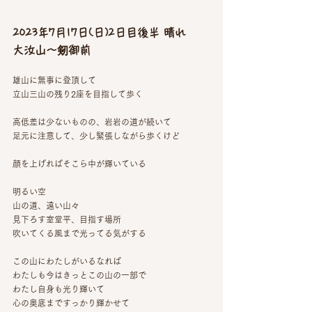
2023年7月17日(日)2日目後半 晴れ
大汝山〜剱御前
雄山に無事に登頂して
立山三山の残り2座を目指して歩く
高低差は少ないものの、岩岩の道が続いて
足元に注意して、少し緊張しながら歩くけど
顔を上げればそこら中が輝いている
明るい空
山の道、遠い山々
見下ろす室堂平、目指す場所
吹いてくる風まで光ってる気がする
この山にわたしがいるなれば
わたしも今はきっとこの山の一部で
わたし自身も光り輝いて
心の奥底まですっかり輝かせて