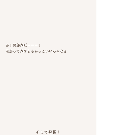
あ！黒部湖だーーー！
黒部って湖すらもかっこいいんやなぁ
そして登頂！