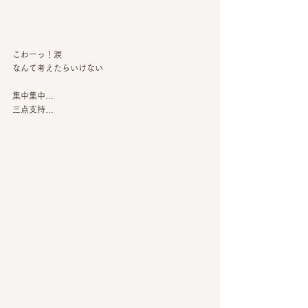
こわーっ！涙
なんて考えたらいけない
集中集中…
三点支持…