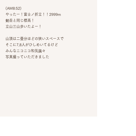
(AM8:52)
やったー！富士ノ折立！！2999m
剱岳と同じ標高！
立山三山歩いたよー！
山頂は二畳分ほどの狭いスペースで
そこに7,8人がひしめいてるけど
みんなニコニコ和気藹々
写真撮っていただきました