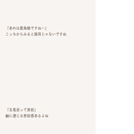
「あれは鹿島槍ですねー」
こっちからみると猫耳じゃないですね
「五竜岳って男前」
剱に通じる男前感あるよね