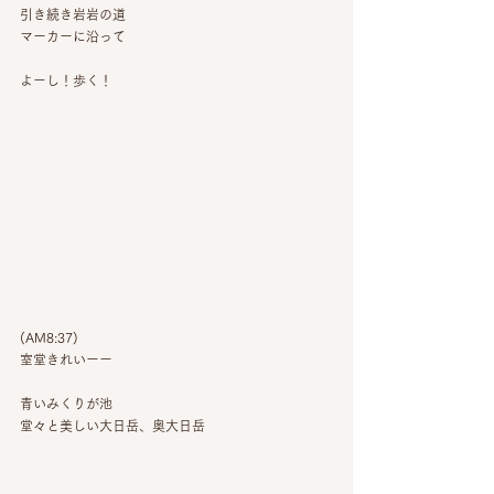
引き続き岩岩の道
マーカーに沿って
よーし！歩く！
(AM8:37)
室堂きれいーー
青いみくりが池
堂々と美しい大日岳、奥大日岳