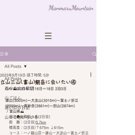
ManmaruMountain
記事
All Posts
2023年9月19日
読了時間: 5分
All Posts
立山三山(富山)剱岳に会いたい④
近くの山の日記
DAY⛰2023年7月16日〜18日 2泊3日
山ごはん
雄山(3003m)〜大汝山(3015m)〜富士ノ折立
(2999m)〜真砂岳(2861m)〜別山(2874m)
遠い山の日記
 / 富山県
⛰
　宿泊🛖剱御前小舎(2日目)
山のこといろいろ
　距　離：(2日目)
5.7km
　標高差：(2日目)↑675m ↓615m
　コース：一ノ越山荘ー雄山ー大汝山ー富士ノ折立