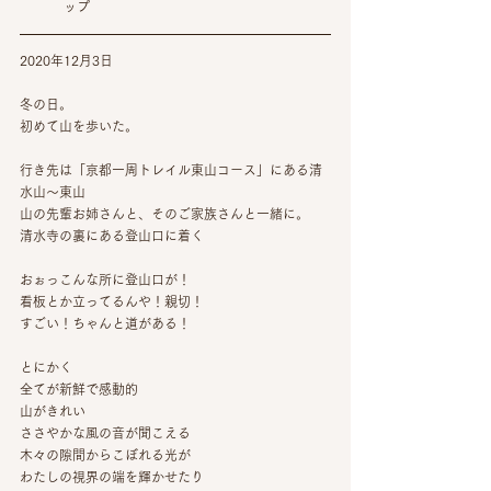
ップ
2020年12月3日
冬の日。
初めて山を歩いた。
行き先は「京都一周トレイル東山コース」にある清
水山〜東山
山の先輩お姉さんと、そのご家族さんと一緒に。
清水寺の裏にある登山口に着く
おぉっこんな所に登山口が！
看板とか立ってるんや！親切！
すごい！ちゃんと道がある！
とにかく
全てが新鮮で感動的
山がきれい
ささやかな風の音が聞こえる
木々の隙間からこぼれる光が
わたしの視界の端を輝かせたり