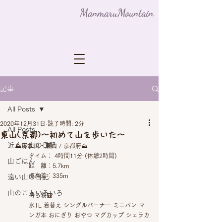
ManmaruMountain
記事
All Posts
2020年12月31日
読了時間: 2分
All Posts
東山(京都)〜初めて山を歩いた〜
近くの山の日記
　⛰清水山・東山
 / 京都府⛰
タイム： 4時間11分 (休憩2時間)
山ごはん
距　離：5.7km
標高差：335m
遠い山の日記
山のこといろいろ
持ち物🎒 
水1L 着替え シングルバーナー ミニパン マ
ンガ本 おにぎり おやつ マグカップ シェラカ