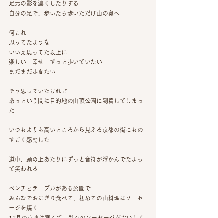
足元の影を濃くしたりする
自分の足で、歩いたら歩いただけ山の奥へ
何これ
思ってたような
いいえ思ってた以上に
楽しい　幸せ　ずっと歩いていたい
まだまだ歩きたい
そう思っていたけれど
あっという間に目的地の山頂公園に到着してしまっ
た
いつもよりも高いところから見える京都の街にもの
すごく感動した
道中、頭の上あたりにずっと音符が浮かんでたよっ
て笑われる
ベンチとテーブルがある公園で
みんなでおにぎり食べて、初めての山料理はソーセ
ージを焼く
12月の京都は寒くて、熱々のソーセージがおいしく