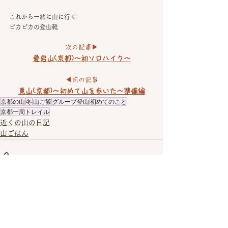
これから一緒に山に行く
ピカピカの登山靴
次の記事▶︎
愛宕山(京都)〜初ソロハイク〜
◀︎前の記事
東山(京都)〜初めて山を歩いた〜準備編
京都の山
冬
山ご飯
グループ登山
初めてのこと
京都一周トレイル
近くの山の日記
山ごはん
すべて表示
関連記事