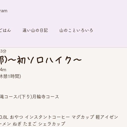
gram
ごはん
遠い山の日記
山のこといろいろ
 3分
都)〜初ソロハイク〜
4m
休憩1時間)
滝コース/(下り)月輪寺コース
湯0.8L おやつ インスタントコーヒー マグカップ 軽アイゼン
ーメン ねぎ たまご シェラカップ