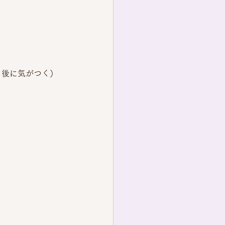
）
と後に気がつく）