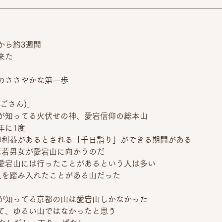
から約3週間
来た
のささやかな第一歩
ごさん)」
が知ってる火伏せの神、愛宕信仰の総本山
年に1度
御利益があるとされる「千日詣り」ができる期間がある
老若男女が愛宕山に向かうのだ
愛宕山には行ったことがあるという人は多い
足を踏み入れたことがある山だった
が知ってる京都の山は愛宕山しかなかった
て、ゆるい山ではなかったと思う