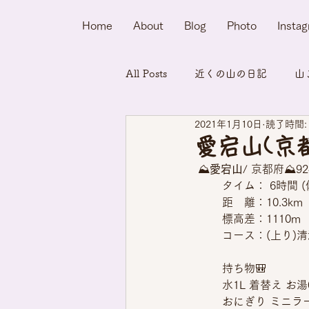
Home
About
Blog
Photo
Insta
All Posts
近くの山の日記
山
2021年1月10日
読了時間:
愛宕山(京
 ⛰
愛宕山
/ 京都府⛰92
タイム： 6時間 (
距　離：10.3km
標高差：1110m
コース：(上り)清
持ち物🎒 
水1L 着替え お
おにぎり ミニラ