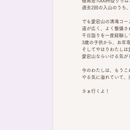
標高差1000m登りっ
過去2回の入山のうち
でも愛宕山の清滝コー
道が広く、よく整備さ
千日詣りを一度経験し
3歳の子供から、お年
そしてやはりわたしは
愛宕山ならいける気が
今のわたしは、もうこ
やる気に溢れていて、
さぁ行くよ！