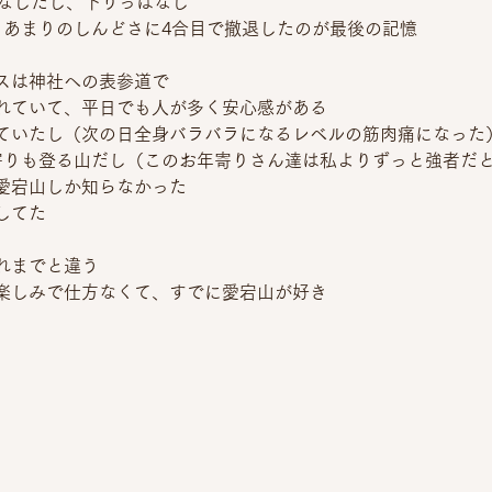
ぱなしだし、下りっぱなし
、あまりのしんどさに4合目で撤退したのが最後の記憶
スは神社への表参道で
れていて、平日でも人が多く安心感がある
ていたし（次の日全身バラバラになるレベルの筋肉痛になった
寄りも登る山だし（このお年寄りさん達は私よりずっと強者だ
愛宕山しか知らなかった
してた
れまでと違う
楽しみで仕方なくて、すでに愛宕山が好き