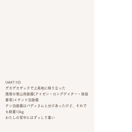
(AM7:10)
デカデカザックで上高地に降り立った
残雪の雪山用装備(アイゼン・ロングゲイター・保温
着等)＋テント泊装備
テン泊装備はバディさんと分けあったけど、それで
も総量13kg
わたしの背中にはずっしり重い