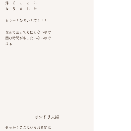
帰　る　こ　と　に
な　り　ま　し　た
もうー！ひどい！泣く！！
なんて言っても仕方ないので
凹む時間がもったいないので
はぁ…
オシドリ夫婦
せっかくここにいられる間は