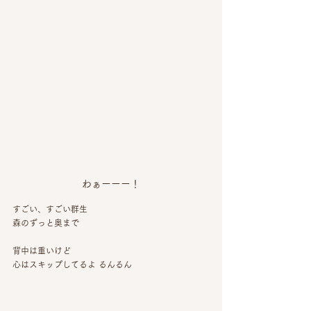
わぁーーー！
すごい、すごい群生
森のずっと奥まで
背中は重いけど
心はスキップしてるよ るんるん