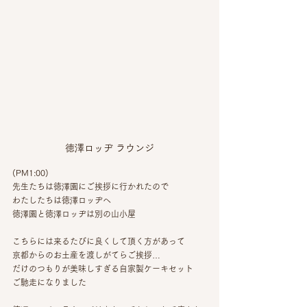
徳澤ロッヂ ラウンジ
(PM1:00)
先生たちは徳澤園にご挨拶に行かれたので
わたしたちは徳澤ロッヂへ
徳澤園と徳澤ロッヂは別の山小屋
こちらには来るたびに良くして頂く方があって
京都からのお土産を渡しがてらご挨拶…
だけのつもりが美味しすぎる自家製ケーキセット
ご馳走になりました