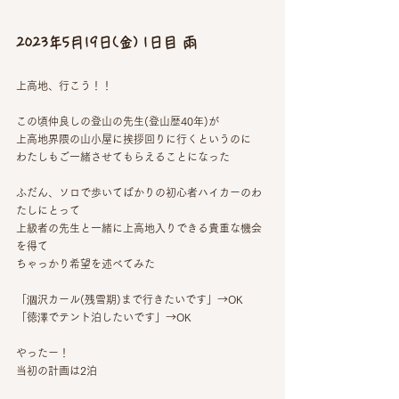
2023年5月19日(金) 1日目 雨
上高地、行こう！！
この頃仲良しの登山の先生(登山歴40年)が
上高地界隈の山小屋に挨拶回りに行くというのに
わたしもご一緒させてもらえることになった
ふだん、ソロで歩いてばかりの初心者ハイカーのわ
たしにとって
上級者の先生と一緒に上高地入りできる貴重な機会
を得て
ちゃっかり希望を述べてみた
「涸沢カール(残雪期)まで行きたいです」→OK
「徳澤でテント泊したいです」→OK
やったー！
当初の計画は2泊