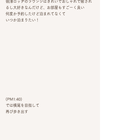
徳澤ロッヂのラウンジはきれいでおしゃれで癒され
るし大好きなんだけど、お部屋もすごーく良い
何度か予約したけど泊まれてなくて
いつか泊まりたい！
(PM1:40)
では横尾を目指して
再び歩き出す