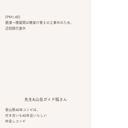
(PM1:45)
徳澤〜横尾間は橋架け替えの工事中のため、
迂回路行進中
先生&山岳ガイド稲さん
登山歴40年コンビは、
付き合いも40年近いらしい
仲良しコンビ