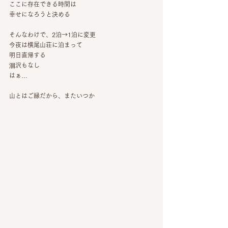
ここに存在できる時間は
幸せになろうと決める
そんなわけで、2泊→1泊に変更
今夜は横尾山荘に泊まって
明日直帰する
涸沢もなし
はぁ…
山とはご縁だから、またいつか