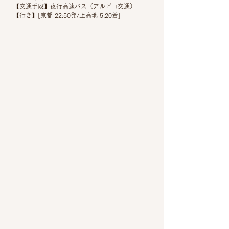
  【交通手段】夜行高速バス（アルピコ交通）
  【行き】[京都 22:50発/上高地 5:20着]