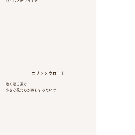
わたしと出会ってる
ニリンソウロード
暗く湿る道は
小さな花たちが照らすみたいで