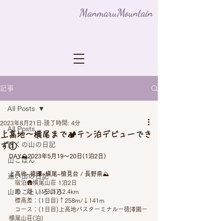
ManmaruMountain
記事
All Posts
2023年8月21日
読了時間: 4分
All Posts
上高地〜横尾まで🏕テン泊デビューでき
近くの山の日記
ず①
DAY⛰️2023年5月19〜20日(1泊2日)
山ごはん
上高地~徳澤~横尾~槍見台 / 長野県
⛰
遠い山の日記
　宿泊🛖横尾山荘 1泊2日
山のこといろいろ
　距　離：(1日目)12.4km
　標高差：(1日目)↑258m/↓141m
　コース：(1日目)上高地バスターミナルー徳澤園ー
横尾山荘(泊)