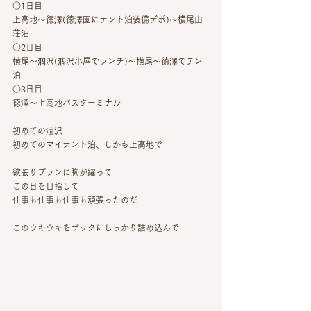
○1日目
上高地〜徳澤(徳澤園にテント泊装備デポ)〜横尾山
荘泊
○2日目
横尾〜涸沢(涸沢小屋でランチ)〜横尾〜徳澤でテン
泊
○3日目
徳澤〜上高地バスターミナル
初めての涸沢
初めてのマイテント泊、しかも上高地で
欲張りプランに胸が躍って
この日を目指して
仕事も仕事も仕事も頑張ったのだ
このウキウキをザックにしっかり詰め込んで