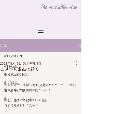
ManmaruMountain
記事
All Posts
2022年4月19日
読了時間: 1分
All Posts
これから富山に行く
近くの山の日記
どうしよう
山ごはん
わたしは今、京都19時10分発のサンダーバード金沢
行きに乗って、富山に向かっている
遠い山の日記
山のこといろいろ
明日、生まれて初めて行く場所
憧れの場所に行くために