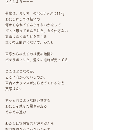
どうしようーーー
荷物は、カリマーの40Lザックに11kg
わたしにしては軽いの
何かを忘れてるんじゃないかなって
ずっと思ってるんだけど、もう仕方ない
無事に着く事だけを考える
乗り換え間違えないで、わたし
車窓からみえるのは夜の暗闇に
ポツリポツリと、遠くに電飾が光ってる
ここはどこなのか、
どこに向かっているのか、
車内アナウンスが知らせてくれるけど
実感はない
ずっと同じような暗い世界を
わたしを乗せた電車が走る
ぐんぐん進む
わたしは宮沢賢治が好きだから
銀河鉄道なんじゃないかって