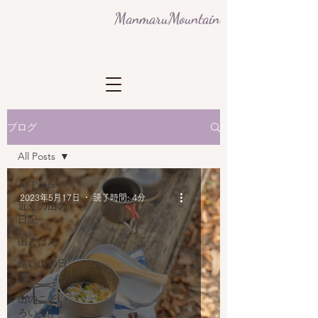
ManmaruMountain
ブログ
All Posts
All Posts
2023年5月17日
読了時間: 4分
近くの山の
日記
山ごはん
遠い山の日
記
山のことい
ろいろ