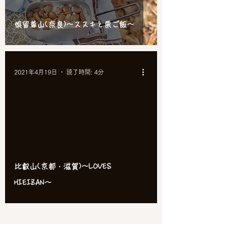
惧留尊山(奈良)〜ススキと栗ご飯〜
2021年4月19日
読了時間: 4分
比叡山(京都・滋賀)〜LOVES
HIEIZAN〜